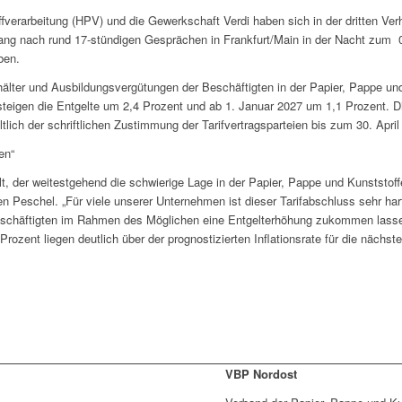
fverarbeitung (HPV) und die Gewerkschaft Verdi haben sich in der dritten Ve
elang nach rund 17-stündigen Gesprächen in Frankfurt/Main in der Nacht zum 0
ben.
älter und Ausbildungsvergütungen der Beschäftigten in der Papier, Pappe und
steigen die Entgelte um 2,4 Prozent und ab 1. Januar 2027 um 1,1 Prozent. D
ltlich der schriftlichen Zustimmung der Tarifvertragsparteien bis zum 30. April
en“
lt, der weitestgehend die schwierige Lage in der Papier, Pappe und Kunststoffe
n Peschel. „Für viele unserer Unternehmen ist dieser Tarifabschluss sehr har
Beschäftigten im Rahmen des Möglichen eine Entgelterhöhung zukommen lassen
Prozent liegen deutlich über der prognostizierten Inflationsrate für die nächst
VBP Nordost